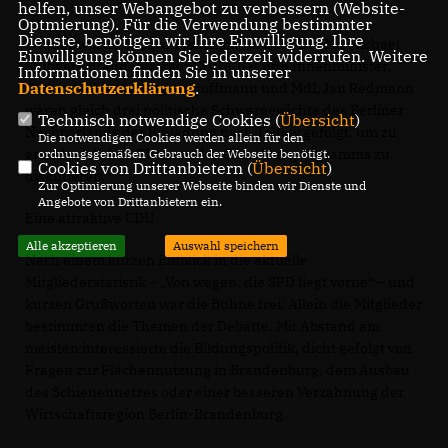
helfen, unser Webangebot zu verbessern (Website-
Optmierung). Für die Verwendung bestimmter
Dienste, benötigen wir Ihre Einwilligung. Ihre
Wieder wurde es „grundsätzlich“ in der CDU. Mit Michael
Einwilligung können Sie jederzeit widerrufen. Weitere
Stübgen, Brandenburger CDU-Chef und Innenminister,
Informationen finden Sie in unserer
Datenschutzerklärung
.
Generalsekretär Gordon Hoffmann und MdL Jan Redmann
waren gleich drei politische Schwergewichte des Berliner
Technisch notwendige Cookies (
Übersicht
)
Nachbarlands der Einladung nach Teltow gefolgt, um zu
Die notwendigen Cookies werden allein für den
grundsätzlichen Themen des Grundsatzprogramms zu
ordnungsgemäßen Gebrauch der Webseite benötigt.
Cookies von Drittanbietern (
Übersicht
)
diskutieren.
Zur Optimierung unserer Webseite binden wir Dienste und
Angebote von Drittanbietern ein.
Eine attraktive CDU
Alle akzeptieren
Auswahl speichern
Nach einem kurzen Einblick in die aktuelle
Mitgliederstatistik – „Von wegen, die SPD liegt vorne“ – und
kurzen Grußworten war die Bühne frei: Allein die Mitglieder
bestimmten die Themen der Debatte. Mit Abstand am
meisten interessierte die Bildungspolitik, dicht gefolgt von
Fragen zur Flächennutzung in Brandenburg, dem Ausbau
des Schienennetzes oder einer besseren Verzahnung der
Wirtschaftsregion Berlin-Brandenburg.