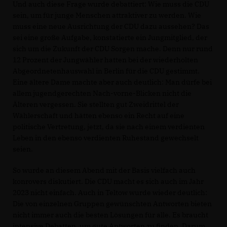
Und auch diese Frage wurde debattiert: Wie muss die CDU
sein, um für junge Menschen attraktiver zu werden. Wie
muss eine neue Ausrichtung der CDU dazu aussehen? Das
sei eine große Aufgabe, konstatierte ein Jungmitglied, der
sich um die Zukunft der CDU Sorgen mache. Denn nur rund
12 Prozent der Jungwähler hatten bei der wiederholten
Abgeordnetenhauswahl in Berlin für die CDU gestimmt.
Eine ältere Dame machte aber auch deutlich: Man dürfe bei
allem jugendgerechten Nach-vorne-Blicken nicht die
Älteren vergessen. Sie stellten gut Zweidrittel der
Wählerschaft und hätten ebenso ein Recht auf eine
politische Vertretung, jetzt, da sie nach einem verdienten
Leben in den ebenso verdienten Ruhestand gewechselt
seien.
So wurde an diesem Abend mit der Basis vielfach auch
konrovers diskutiert. Die CDU macht es sich auch im Jahr
2023 nicht einfach. Auch in Teltow wurde wieder deutlich:
Die von einzelnen Gruppen gewünschten Antworten bieten
nicht immer auch die besten Lösungen für alle. Es braucht
intensive Debatten, um gute Antworten zu finden. Darum