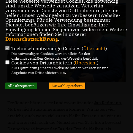
Diese Webseite verwendet Cookies, die notwendig
sind, um die Webseite zu nutzen. Weiterhin
verwenden wir Dienste von Drittanbietern, die uns
helfen, unser Webangebot zu verbessern (Website-
Optmierung). Für die Verwendung bestimmter
Dienste, benötigen wir Ihre Einwilligung. Ihre
Einwilligung können Sie jederzeit widerrufen. Weitere
Informationen finden Sie in unserer
Datenschutzerklärung
.
Technisch notwendige Cookies (
Übersicht
)
Die notwendigen Cookies werden allein für den
ordnungsgemäßen Gebrauch der Webseite benötigt.
Cookies von Drittanbietern (
Übersicht
)
Zur Optimierung unserer Webseite binden wir Dienste und
Angebote von Drittanbietern ein.
Alle akzeptieren
Auswahl speichern
Treffender hätte unser Landesvorsitzender
Jan Redmann,
MdL
es nicht zusammenfassen können. Wir haben viel
erreicht, auch wenn viel zu tun bleibt. Dessen sind wir uns
und waren sich auch die Menschen vor 33 Jahren bewusst.
Dennoch wird immer der Tag der Freude bleiben, als