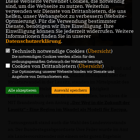
Diese Webseite verwendet Cookies, die notwendig
sind, um die Webseite zu nutzen. Weiterhin
verwenden wir Dienste von Drittanbietern, die uns
helfen, unser Webangebot zu verbessern (Website-
Optmierung). Für die Verwendung bestimmter
Dienste, benötigen wir Ihre Einwilligung. Ihre
Einwilligung können Sie jederzeit widerrufen. Weitere
Informationen finden Sie in unserer
Datenschutzerklärung
.
Technisch notwendige Cookies (
Übersicht
)
Die notwendigen Cookies werden allein für den
ordnungsgemäßen Gebrauch der Webseite benötigt.
Cookies von Drittanbietern (
Übersicht
)
Die wirtschaftspolitischen Herausforderungen in Bund und
Zur Optimierung unserer Webseite binden wir Dienste und
Land, z.B das Megathema Künstliche Intelligenz oder der
Angebote von Drittanbietern ein.
Strukturwandel in der Lausitz, standen im Mittelpunkt des
diesjärhigen Mittelstandstag. Um die Wichtigkeit
Alle akzeptieren
Auswahl speichern
des Themas noch einmal zu unterscheiden, beschloss die
MIT Brandenburg den Antrag
Der Weg in die Zukunft der
Lausitz“ - Eine Region im Wandel als Modell für Europa.
Turnusgemäß stand auch die Wahl des Landesvorstands
an. Der Bundestagsabgeordnete Uwe Feiler wurde im Amt
als Landesvorsitzender mit einem sehr guten Ergebnis